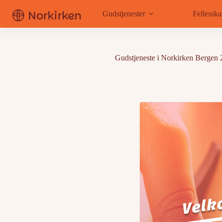
Hopp
til
Gudstjenester
Fellessk
innholdet
Gudstjeneste i Norkirken Bergen 