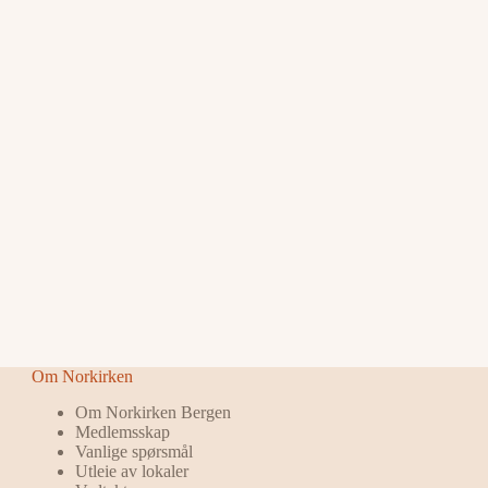
Om Norkirken
Om Norkirken Bergen
Medlemsskap
Vanlige spørsmål
Utleie av lokaler