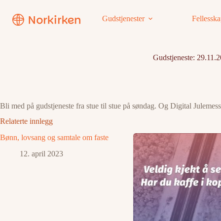
Hopp
til
Gudstjenester
Fellessk
innholdet
Gudstjeneste: 29.11.
Bli med på gudstjeneste fra stue til stue på søndag. Og Digital Julemes
Relaterte innlegg
Bønn, lovsang og samtale om faste
12. april 2023