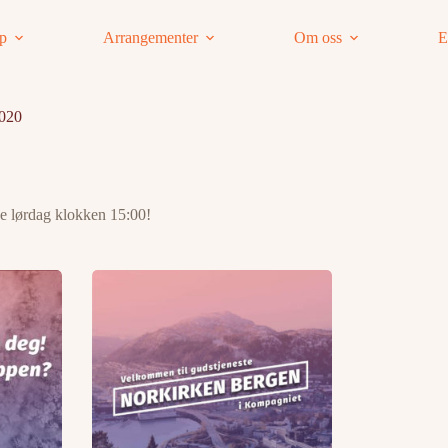
ap
Arrangementer
Om oss
E
2020
se lørdag klokken 15:00!