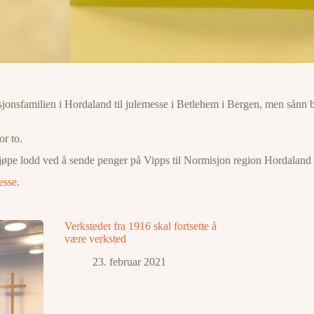
isjonsfamilien i Hordaland til julemesse i Betlehem i Bergen, men sånn b
or to.
kan kjøpe lodd ved å sende penger på Vipps til Normisjon region Horda
esse.
Verkstedet fra 1916 skal fortsette å
være verksted
23. februar 2021