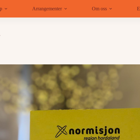
ap
Arrangementer
Om oss
E
?