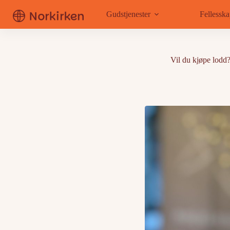
Hopp
til
Gudstjenester
Fellessk
innholdet
Vil du kjøpe lodd