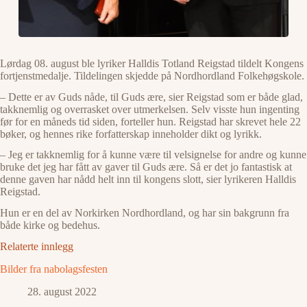
Lørdag 08. august ble lyriker Halldis Totland Reigstad tildelt Kongens
fortjenstmedalje. Tildelingen skjedde på Nordhordland Folkehøgskole.
– Dette er av Guds nåde, til Guds ære, sier Reigstad som er både glad,
takknemlig og overrasket over utmerkelsen. Selv visste hun ingenting
før for en måneds tid siden, forteller hun. Reigstad har skrevet hele 22
bøker, og hennes rike forfatterskap inneholder dikt og lyrikk.
– Jeg er takknemlig for å kunne være til velsignelse for andre og kunne
bruke det jeg har fått av gaver til Guds ære. Så er det jo fantastisk at
denne gaven har nådd helt inn til kongens slott, sier lyrikeren Halldis
Reigstad.
Hun er en del av Norkirken Nordhordland, og har sin bakgrunn fra
både kirke og bedehus.
Relaterte innlegg
Bilder fra nabolagsfesten
28. august 2022