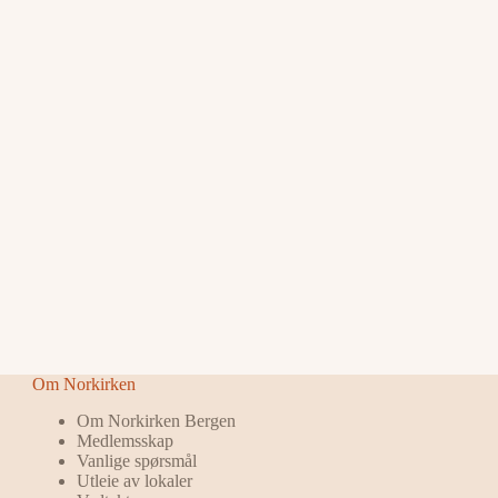
Om Norkirken
Om Norkirken Bergen
Medlemsskap
Vanlige spørsmål
Utleie av lokaler