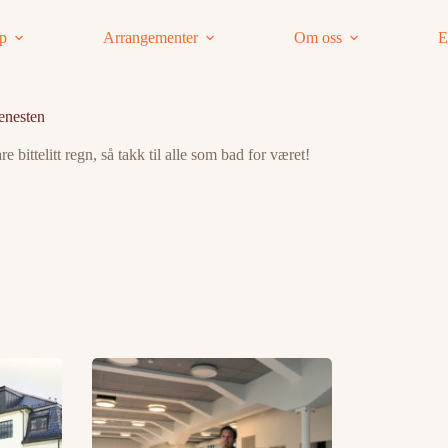
ap
Arrangementer
Om oss
E
jenesten
 bittelitt regn, så takk til alle som bad for været!