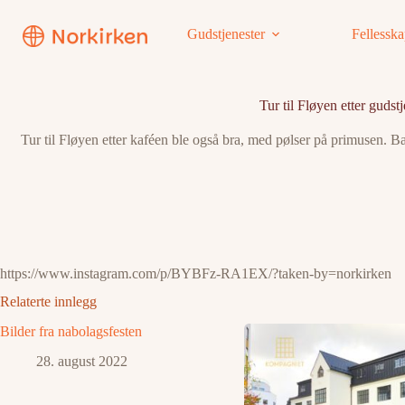
Hopp
til
Gudstjenester
Fellessk
innholdet
Tur til Fløyen etter gudst
Tur til Fløyen etter kaféen ble også bra, med pølser på primusen. Bare
https://www.instagram.com/p/BYBFz-RA1EX/?taken-by=norkirken
Relaterte innlegg
Bilder fra nabolagsfesten
28. august 2022