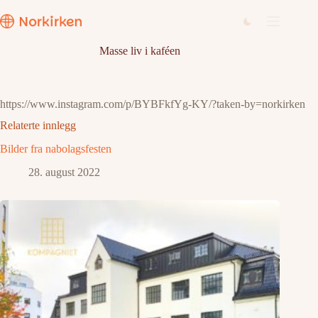
Hopp
til
innholdet
Masse liv i kaféen
https://www.instagram.com/p/BYBFkfYg-KY/?taken-by=norkirken
Relaterte innlegg
Bilder fra nabolagsfesten
28. august 2022