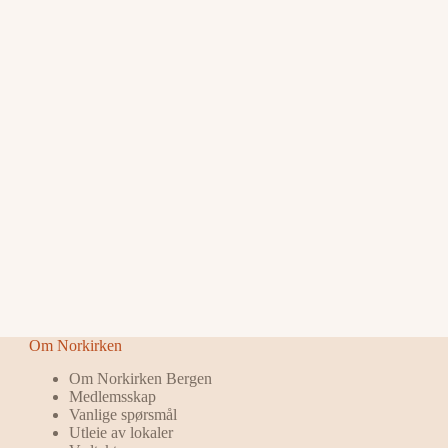
Om Norkirken
Om Norkirken Bergen
Medlemsskap
Vanlige spørsmål
Utleie av lokaler