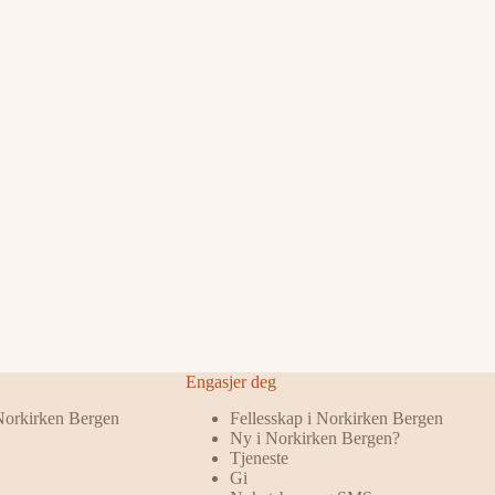
Engasjer deg
 Norkirken Bergen
Fellesskap i Norkirken Bergen
Ny i Norkirken Bergen?
Tjeneste
Gi