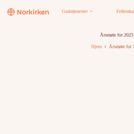
Hopp
til
Gudstjenester
Fellessk
innholdet
Årsmøte for 2025
Hjem
Årsmøte for 