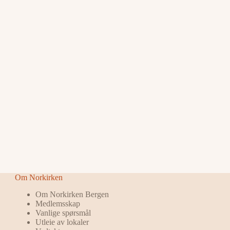
Om Norkirken
Om Norkirken Bergen
Medlemsskap
Vanlige spørsmål
Utleie av lokaler