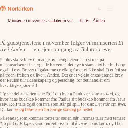
Hopp
til
innholdet
Miniserie i november: Galaterbrevet — Et liv i Ånden
På gudstjenestene i november følger vi miniserien
Et
liv i Ånden
— en gjennomgang av Galaterbrevet.
Paulus skrev brev til mange av menighetene han startet på
misjonsreisene sine, og alle brevene i det nye testamentet har budskap
også til oss. Brevet til galaterne er viktig for at vi ikke skal få et feil syn
på troen, frelsen og livet i Ånden. Det er et veldig engasjerende brev
der Paulus blir lidenskapelig og personlig, for det handler om
livsviktige spørsmål!
I første del av serien talte Rolf om hvem Paulus er, som apostel, og
hvor hans budskap kommer fra: Paulus sitt budskap kommer fra Jesus
selv. Rolf talte også om hva som står på spill for oss:
Det står om livet.
Du kan
se og høre talen fra forrige søndag på nettet
.
På søndag som kommer fortsetter serien når Thomas taler med temaet
Tro på Guds løfter
. Gud har satt oss fri til å være Hans barn, og Han