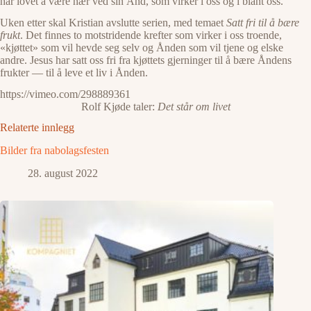
har lovet å være nær ved sin Ånd, som virker i oss og i blant oss.
Uken etter skal Kristian avslutte serien, med temaet
Satt fri til å bære
frukt
. Det finnes to motstridende krefter som virker i oss troende,
«kjøttet» som vil hevde seg selv og Ånden som vil tjene og elske
andre. Jesus har satt oss fri fra kjøttets gjerninger til å bære Åndens
frukter — til å leve et liv i Ånden.
https://vimeo.com/298889361
Rolf Kjøde taler:
Det står om livet
Relaterte innlegg
Bilder fra nabolagsfesten
28. august 2022