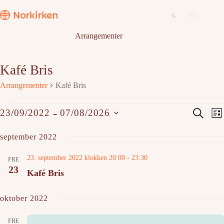
Hopp
til
innholdet
Arrangementer
Kafé Bris
Arrangementer
Kafé Bris
Arrangementer
A
A
 - 
S
23/09/2022
07/08/2026
L
r
r
ø
V
i
r
r
k
e
september 2022
a
a
s
l
n
n
t
g
g
g
23. september 2022 klokken 20:00
-
23:30
e
d
FRE
e
e
23
a
Kafé Bris
m
m
t
e
e
o
n
n
.
oktober 2022
t
t
e
V
r
i
FRE