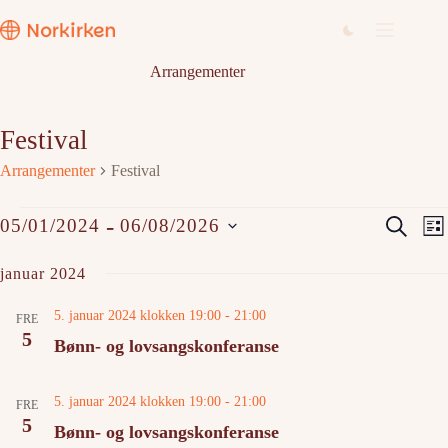
Hopp
til
innholdet
Arrangementer
Festival
Arrangementer
Festival
Arrangementer
A
A
 - 
S
05/01/2024
06/08/2026
L
r
r
ø
V
i
r
r
k
e
januar 2024
a
a
s
l
n
n
t
g
g
g
5. januar 2024 klokken 19:00
-
21:00
e
d
FRE
e
e
5
a
Bønn- og lovsangskonferanse
m
m
t
e
e
o
n
n
.
t
t
5. januar 2024 klokken 19:00
-
21:00
FRE
e
V
5
Bønn- og lovsangskonferanse
r
i