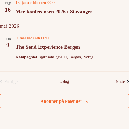
16. januar klokken 00:00
FRE
16
Mer-konferansen 2026 i Stavanger
mai 2026
9. mai klokken 00:00
LØR
9
The Send Experience Bergen
Kompagniet
Bjørnsons gate 11, Bergen, Norge
Forrige
I dag
Ar
Neste
Arrangementer
Abonner på kalender