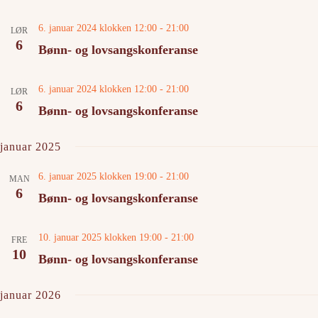
S
e
e
w
6. januar 2024 klokken 12:00
-
21:00
a
s
LØR
r
N
6
Bønn- og lovsangskonferanse
c
a
h
v
a
i
6. januar 2024 klokken 12:00
-
21:00
LØR
n
g
6
d
a
Bønn- og lovsangskonferanse
V
t
i
i
e
o
januar 2025
w
n
s
6. januar 2025 klokken 19:00
-
21:00
MAN
N
6
a
Bønn- og lovsangskonferanse
v
i
g
10. januar 2025 klokken 19:00
-
21:00
FRE
a
10
Bønn- og lovsangskonferanse
t
i
o
januar 2026
n