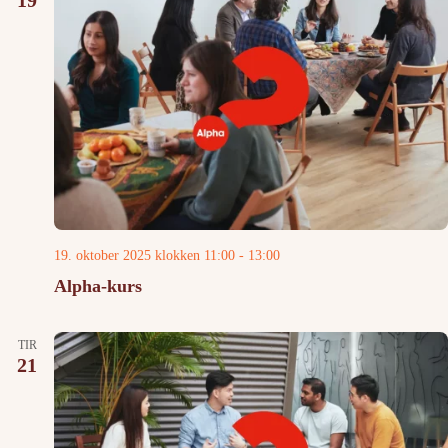
19
19. oktober 2025 klokken 11:00
-
13:00
Alpha-kurs
TIR
21