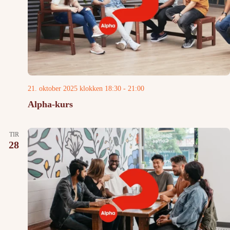
21. oktober 2025 klokken 18:30
-
21:00
Alpha-kurs
TIR
28