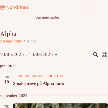
Hopp
til
innholdet
Arrangementer
Alpha
Arrangementer
Alpha
Arrangementer
A
A
 - 
S
10/06/2025
10/08/2026
L
r
r
ø
V
i
r
r
k
e
juni 2025
a
a
s
l
n
n
t
g
g
g
10. juni 2025 klokken 19:00
-
21:30
e
d
TIR
e
e
10
a
Smaksprøve på Alpha-kurs
m
m
t
e
e
o
n
n
.
september 2025
t
t
e
V
r
i
TIR